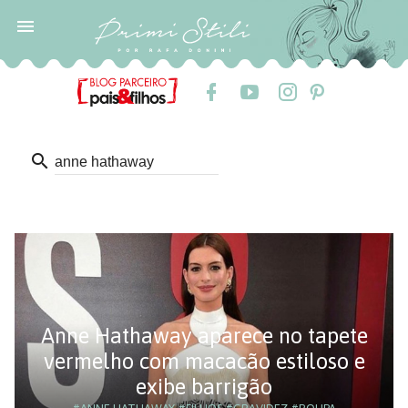

search
Anne Hathaway aparece no tapete
vermelho com macacão estiloso e
exibe barrigão