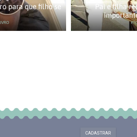
ro para que filho se
Pai e filha 
importante
IVRO
#F
CADASTRAR