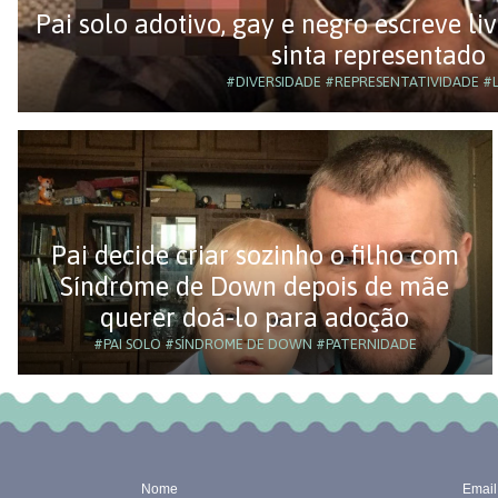
Pai solo adotivo, gay e negro escreve liv
sinta representado
#DIVERSIDADE
#REPRESENTATIVIDADE
#L
Pai decide criar sozinho o filho com
Síndrome de Down depois de mãe
querer doá-lo para adoção
#PAI SOLO
#SÍNDROME DE DOWN
#PATERNIDADE
Nome
Email