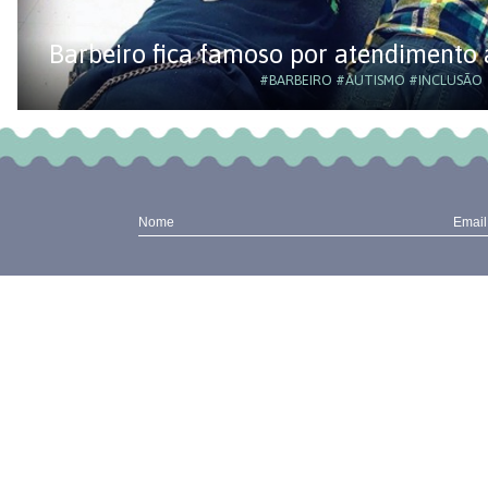
Barbeiro fica famoso por atendimento a
#BARBEIRO
#AUTISMO
#INCLUSÃO
Nome
Email