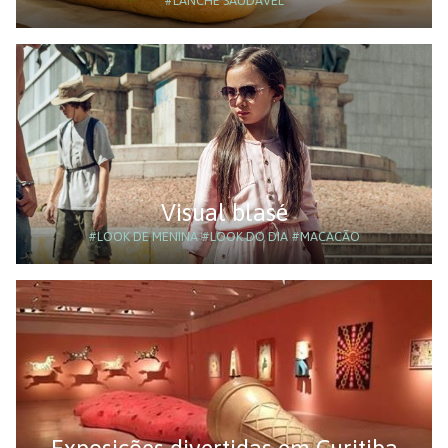
#LANCHE SAUDÁVEL
Visual blasé
#LOOK DE MENINA
#LOOK DO DIA
#MACACÃO