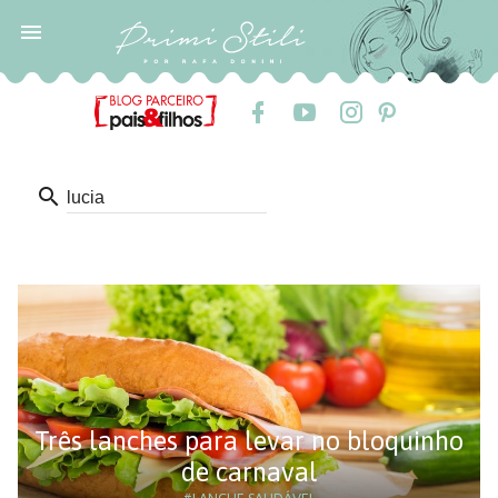

search
Três lanches para levar no bloquinho
de carnaval