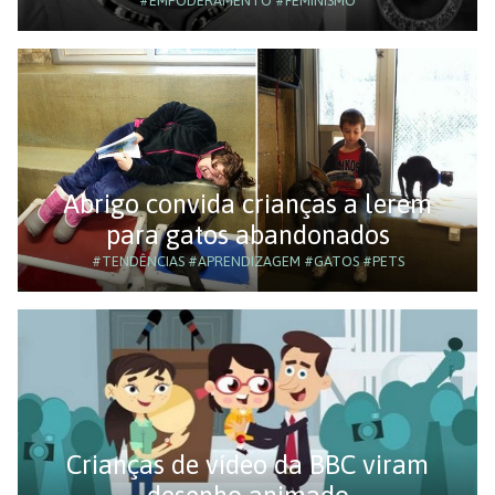
#EMPODERAMENTO
#FEMINISMO
Abrigo convida crianças a lerem
para gatos abandonados
#TENDÊNCIAS
#APRENDIZAGEM
#GATOS
#PETS
Crianças de vídeo da BBC viram