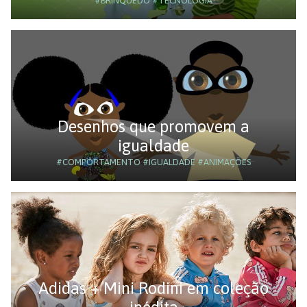
#BRINQUEDO
#TECNOLOGIA
Desenhos que promovem a
igualdade
#COMPORTAMENTO
#IGUALDADE
#ANIMAÇÕES
Adidas + Mini Rodini em coleção