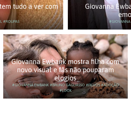
tem tudo a ver com
Giovanna Ewban
emo
L
#ROUPAS
#GIOVANNA
Giovanna Ewbank mostra filha com
novo visual e fãs não pouparam
elogios
#GIOVANNA EWBANK
#BRUNO GAGLIASSO
#FILHOS
#ADOÇÃO
#LOOK