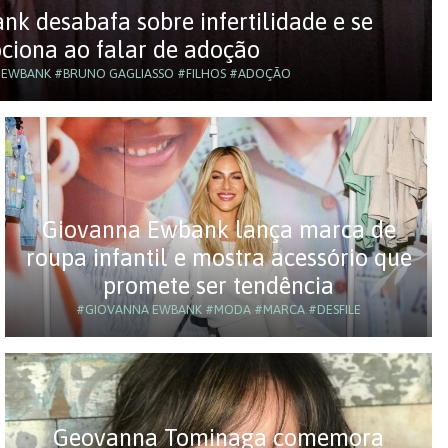
k desabafa sobre infertilidade e se
ciona ao falar de adoção
 EWBANK
#BRUNO GAGLIASSO
#FILHOS
#ADOÇÃO
Giovanna Ewbank lança marca de
roupa infantil e mostra acessório que
promete ser tendência
#GIOVANNA EWBANK
#MODA
#MARCA
#DESFILE
Geovanna Tominaga comemora