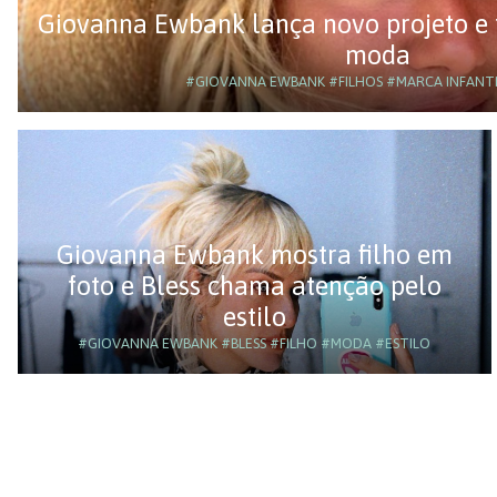
Giovanna Ewbank lança novo projeto e 
moda
#GIOVANNA EWBANK
#FILHOS
#MARCA INFANTI
Giovanna Ewbank mostra filho em
foto e Bless chama atenção pelo
estilo
#GIOVANNA EWBANK
#BLESS
#FILHO
#MODA
#ESTILO