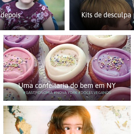
 depois
Kits de desculpa
Uma confeitaria do bem em NY
#GASTRONOMIA
#NOVA YORK
#DOCES VEGANOS