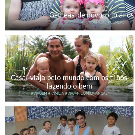
Gêmeas, de novo, oito anos
#TENDÊNCIAS
#GÊMEAS
Casal viaja pelo mundo com os filhos
fazendo o bem
#VIAGEM
#FAMÍLIA
#VIAJAR COM CRIANÇAS