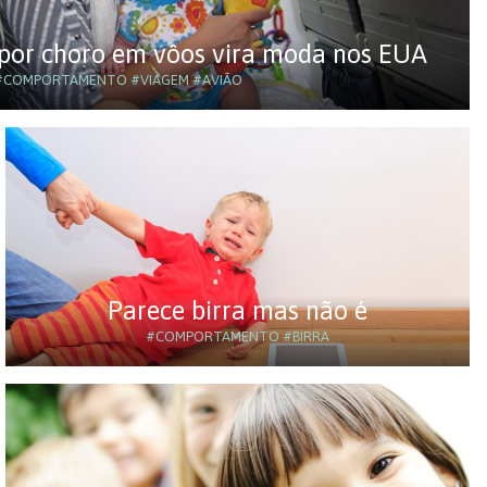
 por choro em vôos vira moda nos EUA
#COMPORTAMENTO
#VIAGEM
#AVIÃO
Parece birra mas não é
#COMPORTAMENTO
#BIRRA