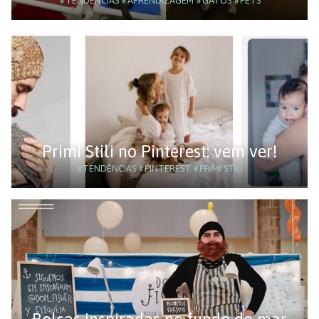
#TENDÊNCIAS
#APRENDIZAGEM
#GATOS
#PETS
Primi Stili no Pinterest: vem ver!
#TENDÊNCIAS
#PINTEREST
#PRIMI STILI