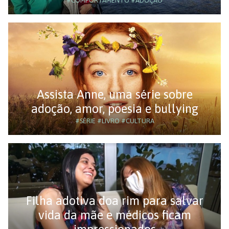
#COMPORTAMENTO
#ADOÇÃO
Assista Anne, uma série sobre
adoção, amor, poesia e bullying
#SÉRIE
#LIVRO
#CULTURA
Filha adotiva doa rim para salvar
vida da mãe e médicos ficam