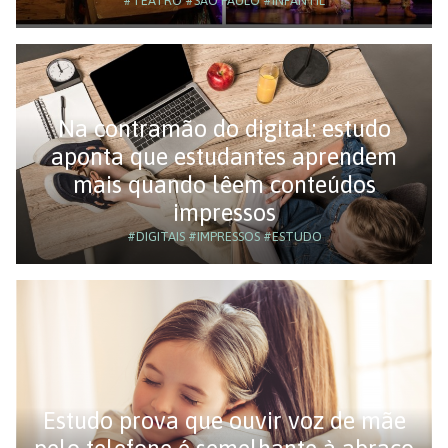
#TEATRO
#SÃO PAULO
#INFANTIL
Na contramão do digital: estudo
aponta que estudantes aprendem
mais quando lêem conteúdos
impressos
#DIGITAIS
#IMPRESSOS
#ESTUDO
Estudo prova que ouvir voz de mãe