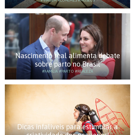
#VIAGEM
#LONDRES
#MUSEUS
Nascimento real alimenta debate
sobre parto no Brasil
#FAMÍLIA
#PARTO
#REALEZA
Dicas infalíveis para estimular a