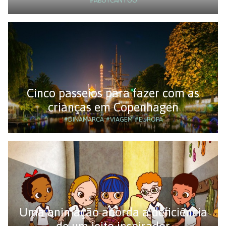
#ABOYCANTOO
Cinco passeios para fazer com as
crianças em Copenhagen
#DINAMARCA
#VIAGEM
#EUROPA
Uma animação aborda a deficiência