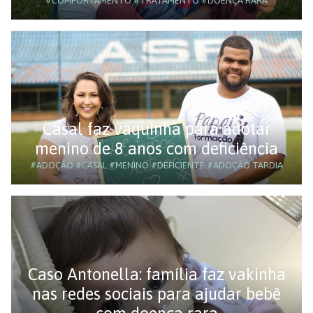
#COMPORTAMENTO
#TRATAMENTO
#DOENÇA RARA
Casal faz vaquinha para adotar
menino de 8 anos com deficiência
#ADOÇÃO
#CASAL
#MENINO
#DEFICIENTE
#ADOÇÃO TARDIA
Caso Antonella: família faz vakinha
nas redes sociais para ajudar bebê