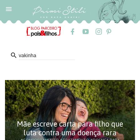

search
Mãe escreve carta para filho que
luta contra uma doença rara