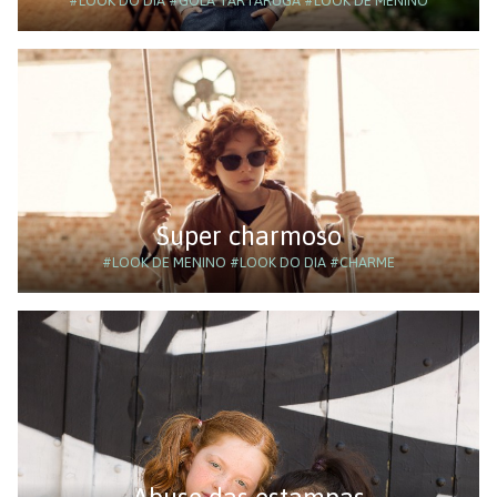
#LOOK DO DIA
#GOLA TARTARUGA
#LOOK DE MENINO
Super charmoso
#LOOK DE MENINO
#LOOK DO DIA
#CHARME