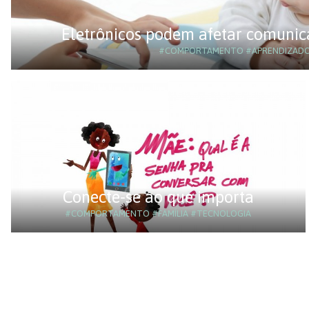
Eletrônicos podem afetar comunic
#COMPORTAMENTO
#APRENDIZAD
Conecte-se ao que importa
#COMPORTAMENTO
#FAMÍLIA
#TECNOLOGIA