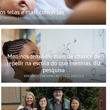
s telas e mais conversas
RTAMENTO
#ATRASO NA LINGUAGEM
#TELAS
Meninos tem 64% mais de chance de
repetir na escola do que meninas, diz
pesquisa
#MENINOS
#MENINAS
#ESTUDO
#ESCOLA