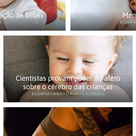
ação de bebês
Meno
O
#COMPO
Cientistas provam poder do afeto
sobre o cérebro das crianças
#COMPORTAMENTO
#AFETO
#CÉREBRO