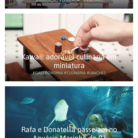
#ANIMAÇÃO
#EDUCAÇÃO
#VALORES
Kawaii: adorável culinária em
miniatura
#GASTRONOMIA
#CULINÁRIA
#LANCHES
Rafa e Donatella passeiam no