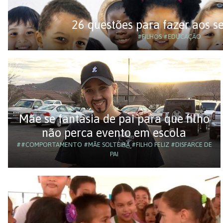
26 questões para fazer aos se
#FILHOS
#EDUCAÇÃO
Mãe se fantasia de pai para que filho
não perca evento em escola
##COMPORTAMENTO #MÃE SOLTEIRA #FILHO FELIZ #DISFARCE DE
PAI