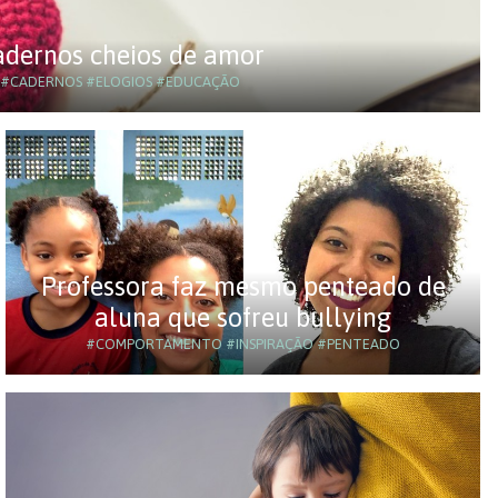
adernos cheios de amor
#CADERNOS
#ELOGIOS
#EDUCAÇÃO
Professora faz mesmo penteado de
aluna que sofreu bullying
#COMPORTAMENTO
#INSPIRAÇÃO
#PENTEADO