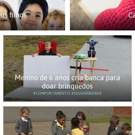
us filhos
C
Menino de 6 anos cria banca para
doar brinquedos
#COMPORTAMENTO
#SOLIDARIEDADE