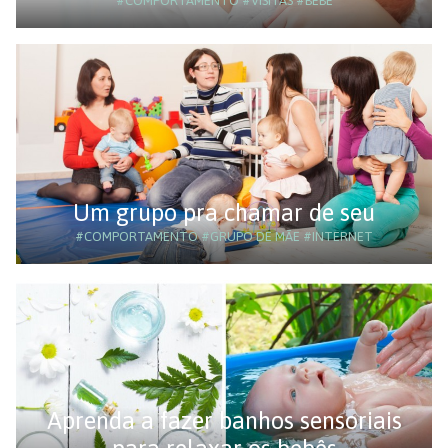
#COMPORTAMENTO
#VISITAS
#BEBÊ
Um grupo pra chamar de seu
#COMPORTAMENTO
#GRUPO DE MÃE
#INTERNET
Aprenda a fazer banhos sensoriais