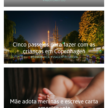
#ABOYCANTOO
Cinco passeios para fazer com as
crianças em Copenhagen
#DINAMARCA
#VIAGEM
#EUROPA
Mãe adota meninas e escreve carta