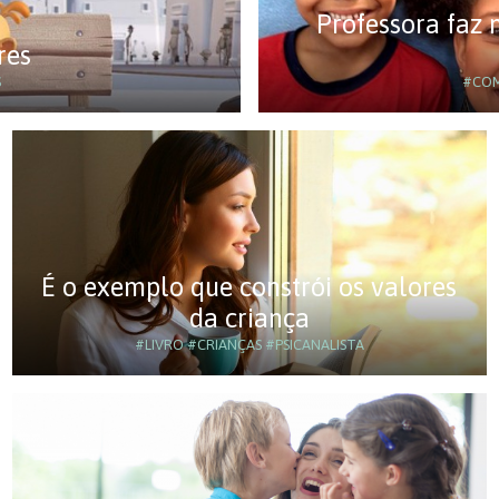
Professora faz
res
S
#CO
É o exemplo que constrói os valores
da criança
#LIVRO
#CRIANÇAS
#PSICANALISTA