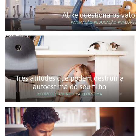
Alike questiona os valo
#ANIMAÇÃO
#EDUCAÇÃO
#VALORE
Três atitudes que podem destruir a
autoestima do seu filho
#COMPORTAMENTO
#AUTOESTIMA