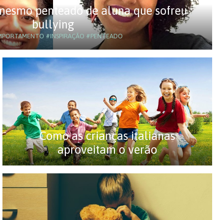
 mesmo penteado de aluna que sofreu
bullying
MPORTAMENTO
#INSPIRAÇÃO
#PENTEADO
Como as crianças italianas
aproveitam o verão