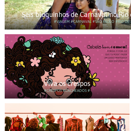
Seis bloquinhos de Carnaval no Rio
#VIAGEM
#CARNAVAL
#SÃO PAULO
#RIO DE 
Viva os crespos
#CRESPOS
#CACHEADOS
#