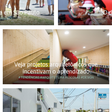
 e em São Paulo
O d
JANEIRO
Veja projetos arquitetônicos que
incentivam o aprendizado
#TENDÊNCIAS
#ARQUITETURA
#ESCOLAS
#DESIGN