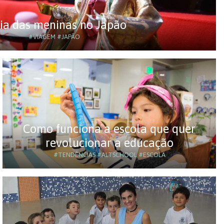
ia das meninas no Japão
#VIAGEM
#JAPÃO
Como funciona a escola que quer
revolucionar a educação
#TENDÊNCIAS
#ALTSCHOOL
#ESCOLA