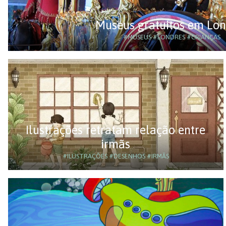
Museus gratuitos em Lon
#MUSEUS
#LONDRES
#CRIANÇAS
Ilustrações retratam relação entre
irmãs
#ILUSTRAÇÕES
#DESENHOS
#IRMÃS