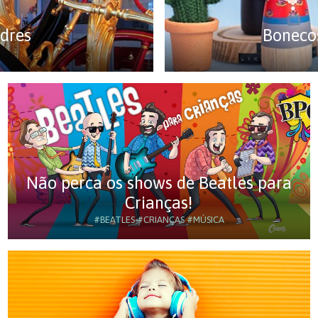
dres
Boneco
Não perca os shows de Beatles para
Crianças!
#BEATLES
#CRIANÇAS
#MÚSICA