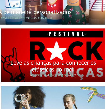
s de madeira personalizados
#MAJORTOM
#BONECOS
#MADEIRA
Leve as crianças para conhecer os
clássicos do rock
#PASSEIO
#MÚSICA
#SÃO PAULO