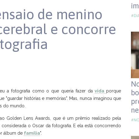
im
 ensaio de menino
#DI
cerebral e concorre
tografia
No
heu a fotografia como o que queria fazer da
vida
porque
bo
 "guardar histórias e memórias". Mas, nunca imaginou que
pr
fos do mundo.
ne
rre ao Golden Lens Awards, que é um prêmio realizado pela
#NO
 considerada o Oscar da fotografia. E ela está concorrendo
hor álbum de
família
".