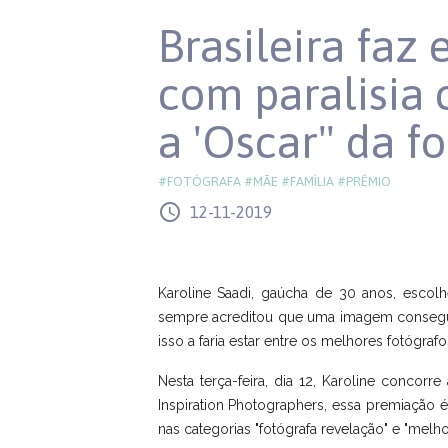
Brasileira faz
com paralisia 
a 'Oscar" da fo
#FOTÓGRAFA
#MÃE
#FAMÍLIA
#PRÊMIO
access_time
12-11-2019
Karoline Saadi, gaúcha de 30 anos, escol
sempre acreditou que uma imagem consegue
isso a faria estar entre os melhores fotógra
Nesta terça-feira, dia 12, Karoline conco
Inspiration Photographers, essa premiação é
nas categorias "fotógrafa revelação" e "mel