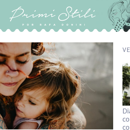
V
Di
co
co