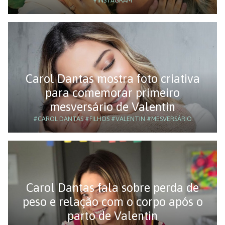
#INSTAGRAM
Carol Dantas mostra foto criativa
para comemorar primeiro
mesversário de Valentin
#CAROL DANTAS
#FILHOS
#VALENTIN
#MESVERSÁRIO
Carol Dantas fala sobre perda de
peso e relação com o corpo após o
parto de Valentin