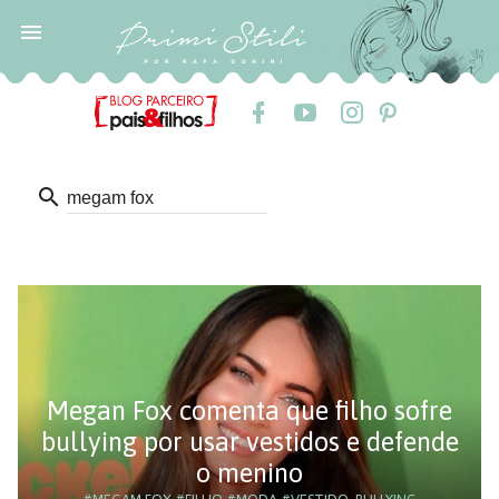

search
Megan Fox comenta que filho sofre
bullying por usar vestidos e defende
o menino