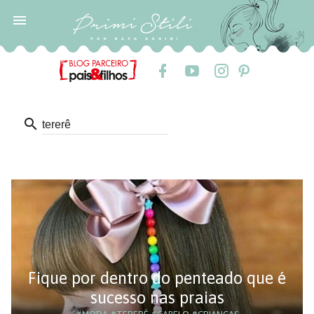

search
Fique por dentro do penteado que é
sucesso nas praias