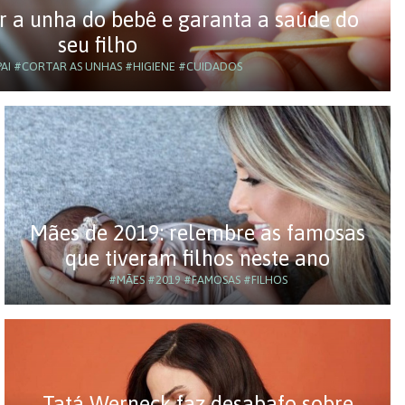
r a unha do bebê e garanta a saúde do
seu filho
AI
#CORTAR AS UNHAS
#HIGIENE
#CUIDADOS
Mães de 2019: relembre as famosas
que tiveram filhos neste ano
#MÃES
#2019
#FAMOSAS
#FILHOS
Tatá Werneck faz desabafo sobre