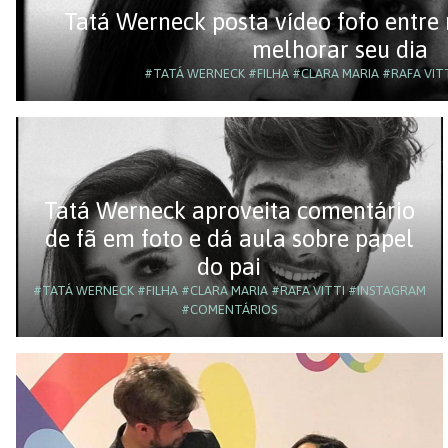
Tatá Werneck posta vídeo fofo entre 
melhorar seu dia
#TATÁ WERNECK
#FILHA
#CLARA MARIA
#RAFA VIT
Tatá Werneck aproveita comentário
de fã em foto e dá aula sobre papel
do pai
#TATÁ WERNECK
#FILHA
#CLARA MARIA
#RAFA VITTI
#INSTAGRAM
#COMENTÁRIOS