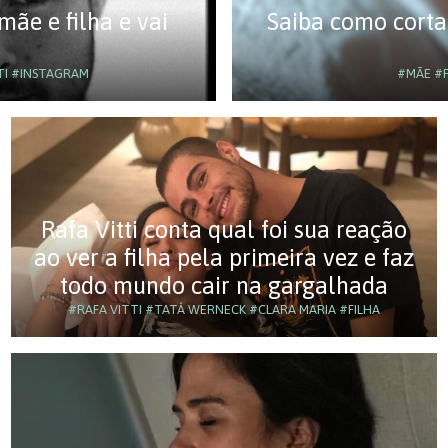
mãe e filha e vai
Saiba como corta
TI
#INSTAGRAM
#MÃE
#P
Rafa Vitti conta qual foi sua reação
ao ver a filha pela primeira vez e faz
todo mundo cair na gargalhada
#RAFA VITTI
#TATÁ WERNECK
#CLARA MARIA
#FILHA