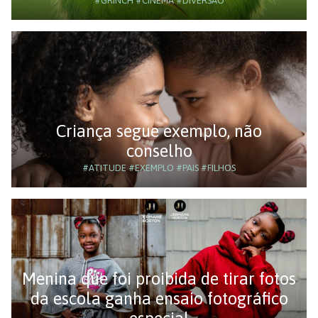
#GRINCH
#CINEMA
#DIVERSÃO
Criança segue exemplo, não
conselho
#ATITUDE
#EXEMPLO
#PAIS
#FILHOS
Menina que foi proibida de tirar fotos
da escola ganha ensaio fotográfico