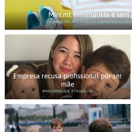
Mini.mi: minimalista e sem
#MINI.MIN
#KIDSFASHION
#GENDERLESS
#SEM
Empresa recusa profissional por ser
mãe
#MATERNIDADE
#TRABALHO