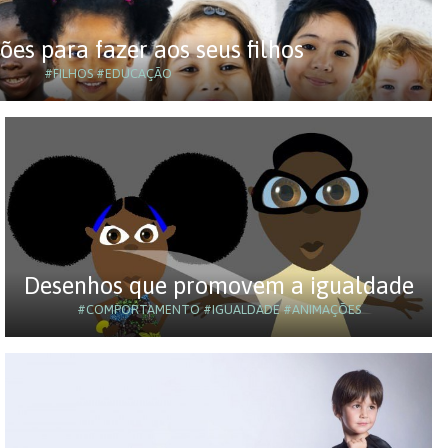
ões para fazer aos seus filhos
#FILHOS
#EDUCAÇÃO
Desenhos que promovem a igualdade
#COMPORTAMENTO
#IGUALDADE
#ANIMAÇÕES