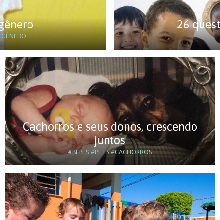
 gênero
26 quest
 GÊNERO
Cachorros e seus donos, crescendo
juntos
#BEBÊS
#PETS
#CACHORROS