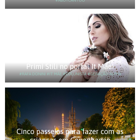
#ABOYCANTOO
Primi Stili no portal It Mãe!
#RAFA DONINI
#IT MÃE
#COLUNISTA
#GERAÇÃO ALPHA
Cinco passeios para fazer com as